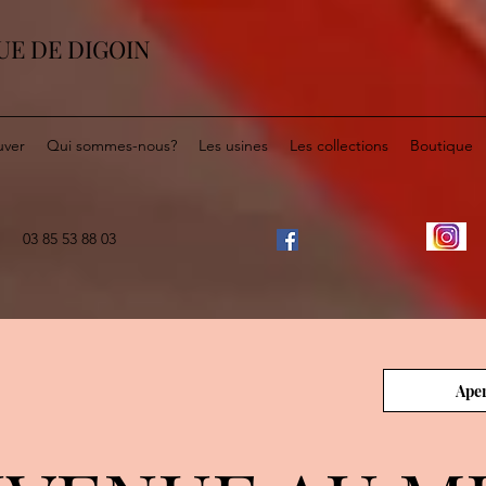
UE DE DIGOIN
uver
Qui sommes-nous?
Les usines
Les collections
Boutique
03 85 53 88 03
Aper