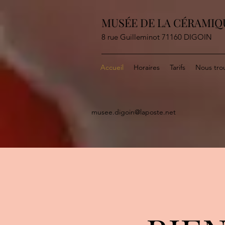
MUSÉE DE LA CÉRAMIQ
8 rue Guilleminot 71160 DIGOIN
Accueil
Horaires
Tarifs
Nous tro
musee.digoin@laposte.net