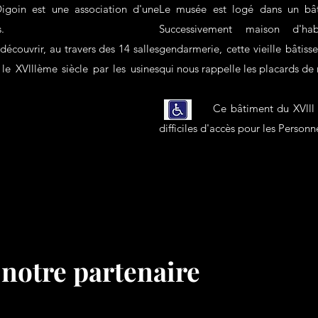
goin est une association d'une
Le musée est logé dans un bât
s.
Successivement maison d'ha
écouvrir, au travers des 14 salles
gendarmerie, cette vieille bâtiss
le XVlllème siècle par les usines
qui nous rappelle les placards de
Ce bâtiment du XVlll ème s
difficiles d'accès pour les Person
 notre partenaire