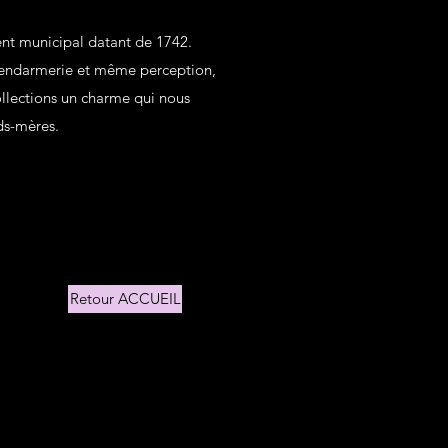
nt municipal datant de 1742.
gendarmerie et même perception,
collections un charme qui nous
ds-mères.
Retour ACCUEIL